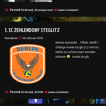
on
Aktuell
Uncategorized
Leave a Comment
Posted in
,
Baggerloch
2020
1. SC ZEHLENDORF STEGLITZ
Posted on
20. Februar 2020
kleine Auswahl…. FINAL Weiß /
Orange made by gb (c) Und es
hätte so schön bunt werden
können
made by gb
on
Aktuell
DESIGN
Leave a Comment
Posted in
,
1.
SC
Zehlendorf