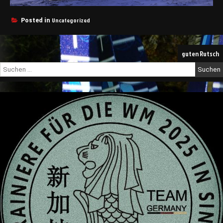
Uncategorized
Posted in
Beitragsnavigation
guten Rutsch
Suche
nach: