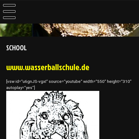
Skip
to
content
SCHOOL
www.wasserballschule.de
[vsw id=“u6gnJS-vgxI“ source=“youtube“ width=“550″ height=“310″
autoplay=“yes“]